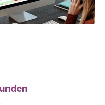
kunden
.